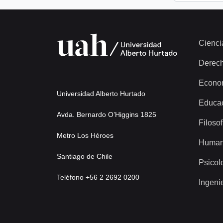
Cienci
Derec
Econo
Universidad Alberto Hurtado
Educa
Avda. Bernardo O’Higgins 1825
Filosof
Metro Los Héroes
Human
Santiago de Chile
Psicol
Teléfono +56 2 2692 0200
Ingeni