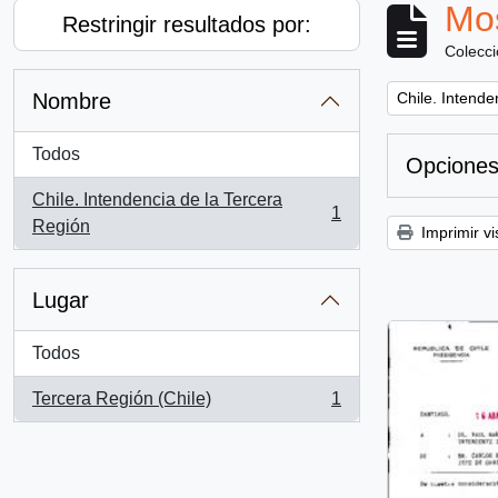
Mos
Restringir resultados por:
Colecc
Remove filter:
Nombre
Chile. Intende
Todos
Opciones
Chile. Intendencia de la Tercera
1
, 1 resultados
Región
Imprimir vi
Lugar
Todos
Tercera Región (Chile)
1
, 1 resultados