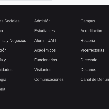
as Sociales
Admisión
Campus
ho
Estudiantes
Acreditación
mía y Negocios
Alumni UAH
Rectoría
ción
Académicos
Vicerrectorías
ía y
Funcionarios
Directorio
idades
Visitantes
Decanos
ogía
Comunicaciones
Canal de Denun
ería