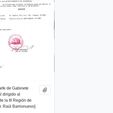
 Jefe de Gabinete
Añadir al portapapeles
 dirigido al
de la III Región de
. Raúl Barrionuevo]