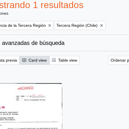
trando 1 resultados
iones
Remove filter:
ncia de la Tercera Región
Tercera Región (Chile)
 avanzadas de búsqueda
sta previa
Card view
Table view
Ordenar p