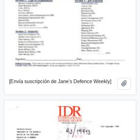
[Envía suscripción de Jane's Defence Weekly]
Añadi