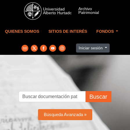
Skip to main content
QUIENES SOMOS
SITIOS DE INTERÉS
FONDOS
Iniciar sesión
Buscar
Búsqueda Avanzada »