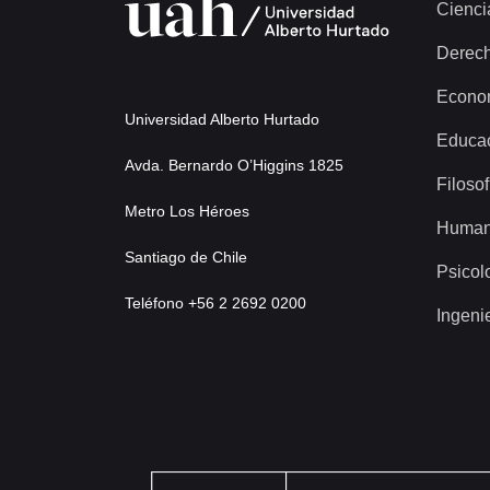
Cienci
Derec
Econo
Universidad Alberto Hurtado
Educa
Avda. Bernardo O’Higgins 1825
Filosof
Metro Los Héroes
Human
Santiago de Chile
Psicol
Teléfono +56 2 2692 0200
Ingeni