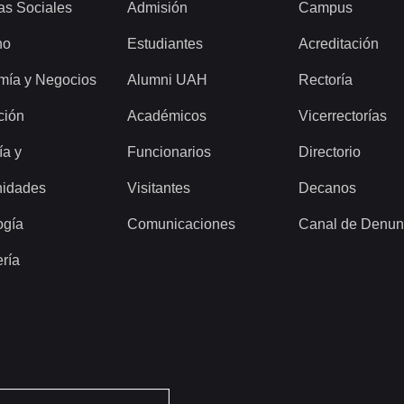
as Sociales
Admisión
Campus
ho
Estudiantes
Acreditación
mía y Negocios
Alumni UAH
Rectoría
ción
Académicos
Vicerrectorías
ía y
Funcionarios
Directorio
idades
Visitantes
Decanos
ogía
Comunicaciones
Canal de Denun
ería