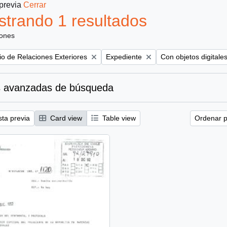
 previa
Cerrar
trando 1 resultados
iones
Remove filter:
Remove filter:
rio de Relaciones Exteriores
Expediente
Con objetos digitale
 avanzadas de búsqueda
sta previa
Card view
Table view
Ordenar p