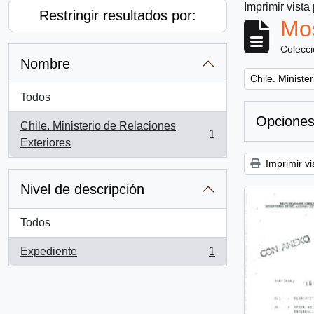
Imprimir vista
Restringir resultados por:
Mos
Colecc
Nombre
Remove filter:
Chile. Ministe
Todos
Opciones
Chile. Ministerio de Relaciones
1
, 1 resultados
Exteriores
Imprimir vi
Nivel de descripción
Todos
Expediente
1
, 1 resultados