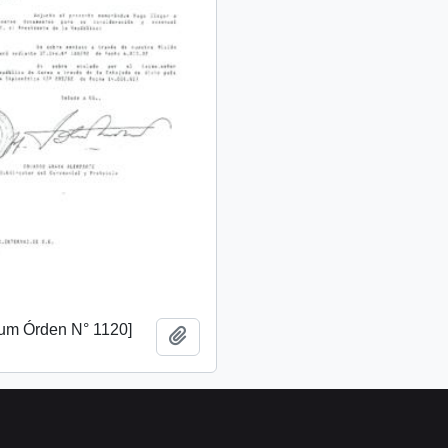
m Órden N° 1120]
Añadir al portapapeles