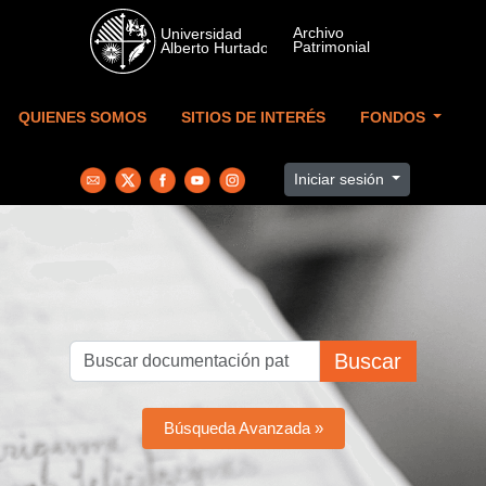
Skip to main content
QUIENES SOMOS
SITIOS DE INTERÉS
FONDOS
Iniciar sesión
Buscar
Búsqueda Avanzada »