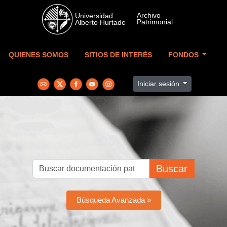
Skip to main content
QUIENES SOMOS
SITIOS DE INTERÉS
FONDOS
Iniciar sesión
Buscar
Búsqueda Avanzada »