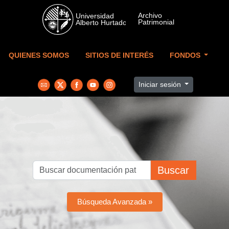
Skip to main content
QUIENES SOMOS
SITIOS DE INTERÉS
FONDOS
Iniciar sesión
Buscar
Búsqueda Avanzada »