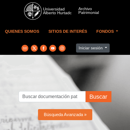
Skip to main content
QUIENES SOMOS
SITIOS DE INTERÉS
FONDOS
Iniciar sesión
Buscar
Búsqueda Avanzada »