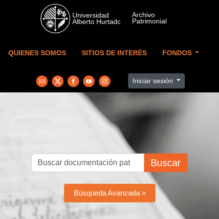
Skip to main content
QUIENES SOMOS
SITIOS DE INTERÉS
FONDOS
Iniciar sesión
Buscar
Búsqueda Avanzada »