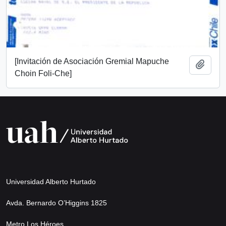
[Invitación de Asociación Gremial Mapuche
Añadi
Choin Foli-Che]
Universidad Alberto Hurtado
Avda. Bernardo O’Higgins 1825
Metro Los Héroes