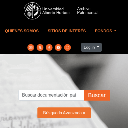
Skip to main content
QUIENES SOMOS
SITIOS DE INTERÉS
FONDOS
Log in
Buscar
Búsqueda Avanzada »