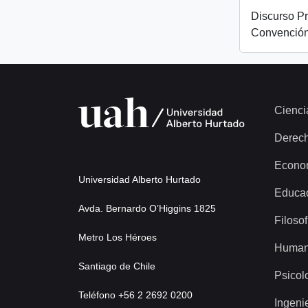
Discurso Pr
Convención
Cienci
Derec
Econo
Universidad Alberto Hurtado
Educa
Avda. Bernardo O’Higgins 1825
Filosof
Metro Los Héroes
Human
Santiago de Chile
Psicol
Teléfono +56 2 2692 0200
Ingeni