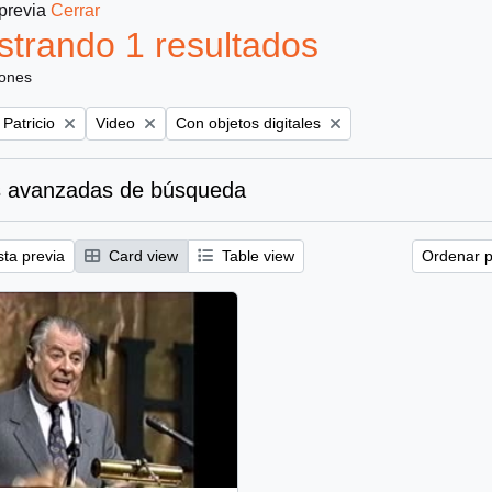
 previa
Cerrar
trando 1 resultados
iones
Remove filter:
Remove filter:
 Patricio
Video
Con objetos digitales
 avanzadas de búsqueda
sta previa
Card view
Table view
Ordenar p