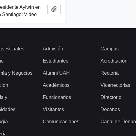
esidente Aylwin en
Añadir al portapapeles
 Santiago: Video
as Sociales
Admisión
Campus
ho
Estudiantes
Acreditación
mía y Negocios
Alumni UAH
Rectoría
ción
Académicos
Vicerrectorías
ía y
Funcionarios
Directorio
idades
Visitantes
Decanos
ogía
Comunicaciones
Canal de Denun
ería