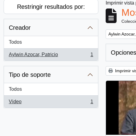
Imprimir vista
Restringir resultados por:
Mos
Colecc
Creador
Remove filter:
Aylwin Azocar,
Todos
Opciones
Aylwin Azocar, Patricio
1
, 1 resultados
Imprimir vi
Tipo de soporte
Todos
Video
1
, 1 resultados