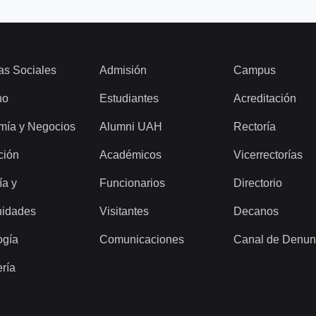
as Sociales
Admisión
Campus
ho
Estudiantes
Acreditación
mía y Negocios
Alumni UAH
Rectoría
ción
Académicos
Vicerrectorías
ía y
Funcionarios
Directorio
idades
Visitantes
Decanos
ogía
Comunicaciones
Canal de Denun
ería