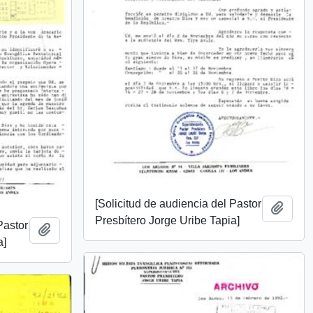
[Solicitud de audiencia del Pastor
Añadi
Presbítero Jorge Uribe Tapia]
Pastor
Añadir al portapapeles
a]