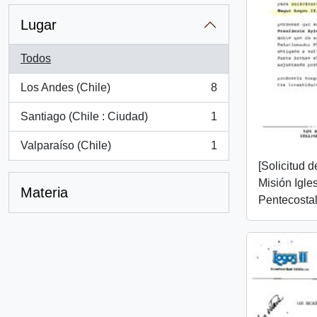
Lugar
Todos
Los Andes (Chile)
8
, 8 resultados
Santiago (Chile : Ciudad)
1
, 1 resultados
Valparaíso (Chile)
1
, 1 resultados
[Solicitud 
Misión Igle
Materia
Pentecosta