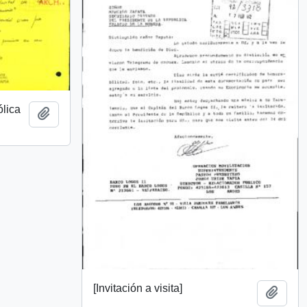
ólica
Añadir al portapapeles
[Invitación a visita]
Añadi