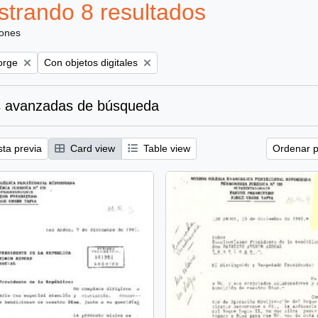
trando 8 resultados
iones
Remove filter:
orge
Con objetos digitales
 avanzadas de búsqueda
sta previa
Card view
Table view
Ordenar p