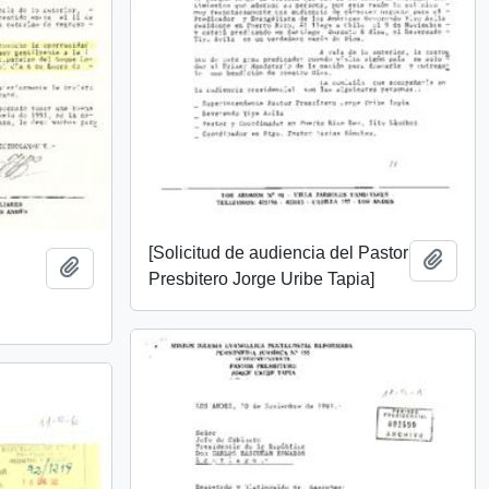
[Solicitud de audiencia del Pastor
Añadi
Añadir al portapapeles
Presbitero Jorge Uribe Tapia]