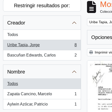
Mos
Restringir resultados por:
Colecc
Remove filter:
Creador
Uribe Tapia, J
Todos
Opciones
Uribe Tapia, Jorge
8
, 8 resultados
Imprimir vi
Bascuñan Edwards, Carlos
2
, 2 resultados
Nombre
Todos
Zapata Cancino, Marcelo
1
, 1 resultados
Aylwin Azócar, Patricio
1
, 1 resultados