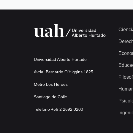
Cienci
Derec
Econo
Universidad Alberto Hurtado
Educa
Avda. Bernardo O’Higgins 1825
Filosof
Metro Los Héroes
Human
Santiago de Chile
Psicol
Teléfono +56 2 2692 0200
Ingeni