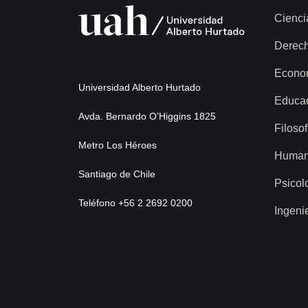
Cienci
Derec
Econo
Universidad Alberto Hurtado
Educa
Avda. Bernardo O’Higgins 1825
Filosof
Metro Los Héroes
Human
Santiago de Chile
Psicol
Teléfono +56 2 2692 0200
Ingeni