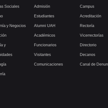
as Sociales
Admisión
Campus
ho
Estudiantes
Acreditación
mía y Negocios
Alumni UAH
Rectoría
ción
Académicos
Vicerrectorías
ía y
Funcionarios
Directorio
idades
Visitantes
Decanos
ogía
Comunicaciones
Canal de Denun
ería