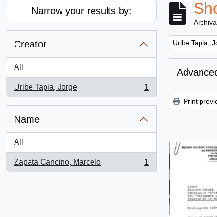
Sho
Narrow your results by:
Archiva
Remove filter:
Creator
Uribe Tapia, J
All
Advanced
Uribe Tapia, Jorge
1
, 1 results
Print previ
Name
All
Zapata Cancino, Marcelo
1
, 1 results