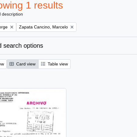
wing 1 results
l description
Remove filter:
orge
Zapata Cancino, Marcelo
 search options
ew
Card view
Table view