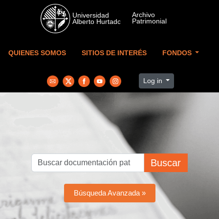
Skip to main content
QUIENES SOMOS
SITIOS DE INTERÉS
FONDOS
Log in
Buscar
Búsqueda Avanzada »