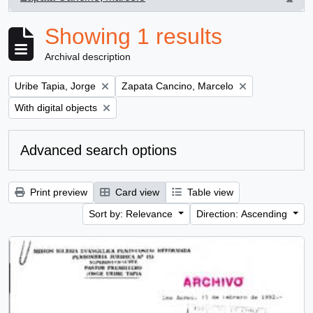
, 1 results
Showing 1 results
Archival description
Remove filter:
Remove filter:
Uribe Tapia, Jorge
Zapata Cancino, Marcelo
Remove filter:
With digital objects
Advanced search options
Print preview
Card view
Table view
Sort by: Relevance
Direction: Ascending