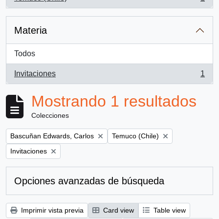
, 1 resultados
Materia
Todos
Invitaciones
1
, 1 resultados
Mostrando 1 resultados
Colecciones
Remove filter:
Remove filter:
Bascuñan Edwards, Carlos
Temuco (Chile)
Remove filter:
Invitaciones
Opciones avanzadas de búsqueda
Imprimir vista previa
Card view
Table view