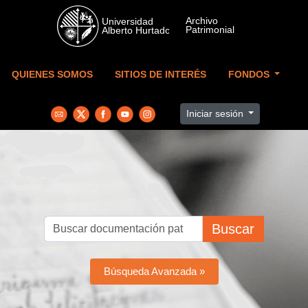
Skip to main content
QUIENES SOMOS
SITIOS DE INTERÉS
FONDOS
Iniciar sesión
Buscar
Búsqueda Avanzada »