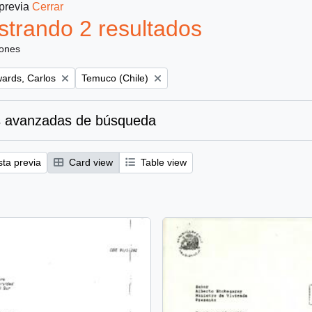
 previa
Cerrar
trando 2 resultados
iones
Remove filter:
ards, Carlos
Temuco (Chile)
 avanzadas de búsqueda
sta previa
Card view
Table view