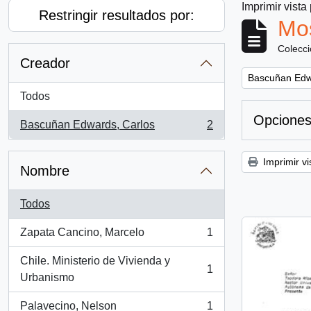
Imprimir vista
Restringir resultados por:
Mos
Colecc
Creador
Remove filter:
Bascuñan Edw
Todos
Opciones
Bascuñan Edwards, Carlos
2
, 2 resultados
Imprimir vi
Nombre
Todos
Zapata Cancino, Marcelo
1
, 1 resultados
Chile. Ministerio de Vivienda y
1
, 1 resultados
Urbanismo
Palavecino, Nelson
1