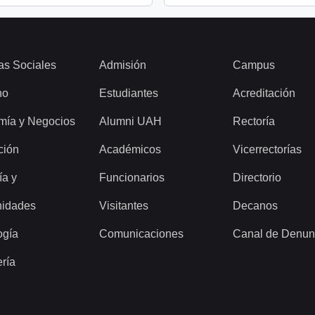
as Sociales
Admisión
Campus
ho
Estudiantes
Acreditación
mía y Negocios
Alumni UAH
Rectoría
ción
Académicos
Vicerrectorías
ía y
Funcionarios
Directorio
idades
Visitantes
Decanos
ogía
Comunicaciones
Canal de Denun
ería