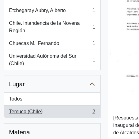
, 1 resultados
Etchegaray Aubry, Alberto
1
, 1 resultados
Chile. Intendencia de la Novena
1
, 1 resultados
Región
Chuecas M., Fernando
1
, 1 resultados
Universidad Autónoma del Sur
1
, 1 resultados
(Chile)
Lugar
Todos
Temuco (Chile)
2
, 2 resultados
[Respuesta 
inaugural d
Materia
de Alcaldes