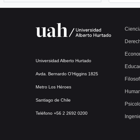
Cienci
Derec
Econo
Universidad Alberto Hurtado
Educa
Avda. Bernardo O’Higgins 1825
Filosof
Metro Los Héroes
Human
Santiago de Chile
Psicol
Teléfono +56 2 2692 0200
Ingeni