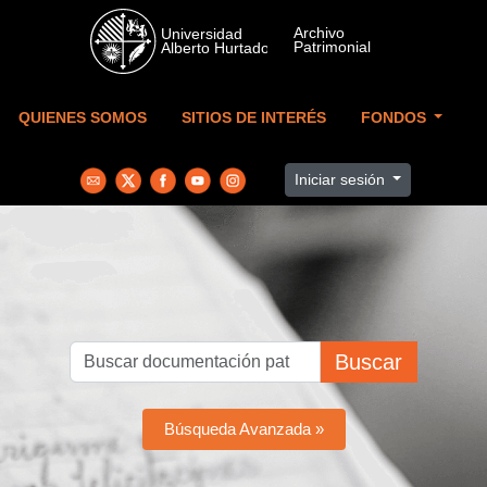
Skip to main content
QUIENES SOMOS
SITIOS DE INTERÉS
FONDOS
Iniciar sesión
Buscar
Búsqueda Avanzada »