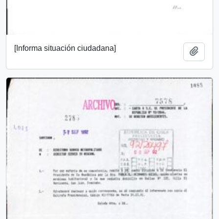
[Informa situación ciudadana]
Añadi