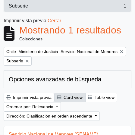
Subserie
1
, 1 resultados
Imprimir vista previa
Cerrar
Mostrando 1 resultados
Colecciones
Remove filter:
Chile. Ministerio de Justicia. Servicio Nacional de Menores
Remove filter:
Subserie
Opciones avanzadas de búsqueda
Imprimir vista previa
Card view
Table view
Ordenar por: Relevancia
Dirección: Clasificación en orden ascendente
Servicio Nacional de Menores (SENAME)