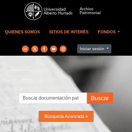
Skip to main content
QUIENES SOMOS
SITIOS DE INTERÉS
FONDOS
Iniciar sesión
Buscar
Búsqueda Avanzada »