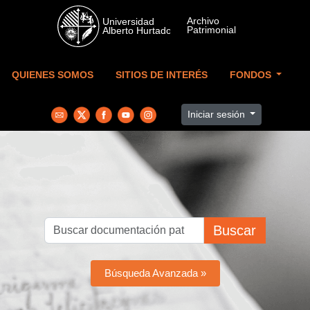
Skip to main content
QUIENES SOMOS
SITIOS DE INTERÉS
FONDOS
Iniciar sesión
Buscar
Búsqueda Avanzada »