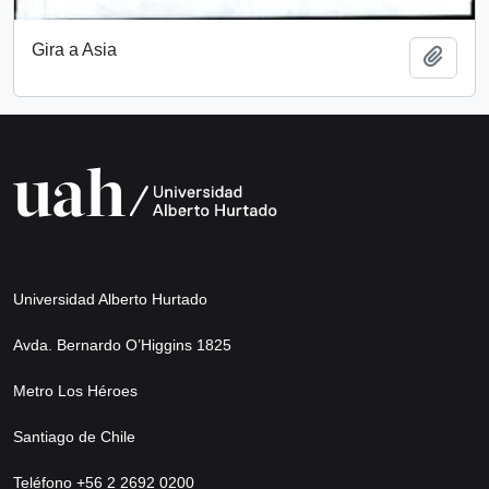
Gira a Asia
Añadi
Universidad Alberto Hurtado
Avda. Bernardo O’Higgins 1825
Metro Los Héroes
Santiago de Chile
Teléfono +56 2 2692 0200