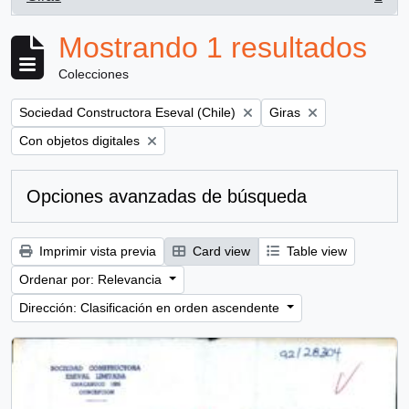
, 1 resultados
Mostrando 1 resultados
Colecciones
Remove filter:
Remove filter:
Sociedad Constructora Eseval (Chile)
Giras
Remove filter:
Con objetos digitales
Opciones avanzadas de búsqueda
Imprimir vista previa
Card view
Table view
Ordenar por: Relevancia
Dirección: Clasificación en orden ascendente