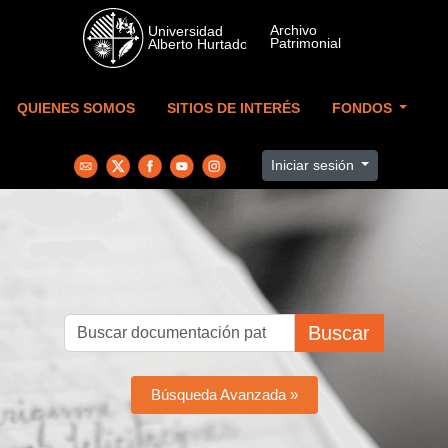
Skip to main content
QUIENES SOMOS
SITIOS DE INTERÉS
FONDOS
Iniciar sesión
Buscar
Búsqueda Avanzada »