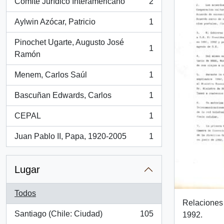
Comité Jurídico Interamericano
2
, 2 resultados
Aylwin Azócar, Patricio
1
, 1 resultados
Pinochet Ugarte, Augusto José
1
, 1 resultados
Ramón
Menem, Carlos Saúl
1
, 1 resultados
Bascuñan Edwards, Carlos
1
, 1 resultados
CEPAL
1
, 1 resultados
Juan Pablo II, Papa, 1920-2005
1
, 1 resultados
Lugar
Todos
Relaciones 
Santiago (Chile: Ciudad)
105
1992.
, 105 resultados