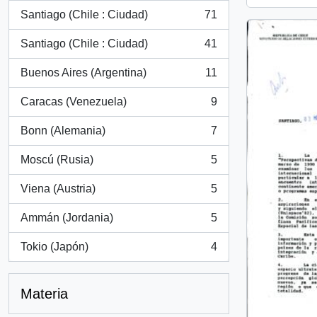
Santiago (Chile : Ciudad)
71
, 71 resultados
Santiago (Chile : Ciudad)
41
, 41 resultados
Buenos Aires (Argentina)
11
, 11 resultados
Caracas (Venezuela)
9
, 9 resultados
Bonn (Alemania)
7
, 7 resultados
Moscú (Rusia)
5
, 5 resultados
Viena (Austria)
5
, 5 resultados
Ammán (Jordania)
5
, 5 resultados
Tokio (Japón)
4
, 4 resultados
Materia