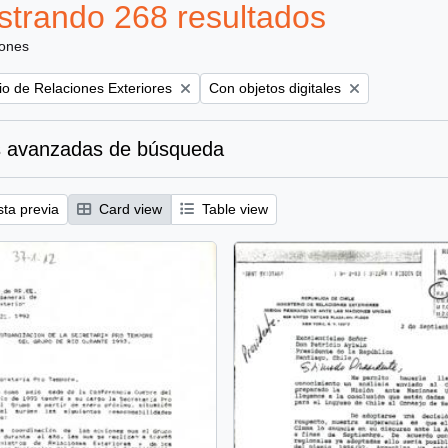
trando 268 resultados
iones
Remove filter:
rio de Relaciones Exteriores
Con objetos digitales
 avanzadas de búsqueda
sta previa
Card view
Table view