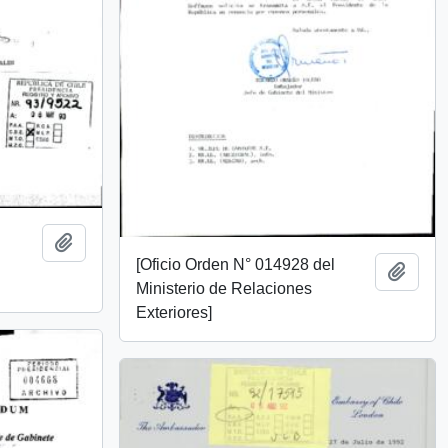
Añadir al portapapeles
[Oficio Orden N° 014928 del
Añadi
Ministerio de Relaciones
Exteriores]