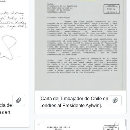
[Carta del Embajador de Chile en
Añadir al portapapeles
Añadi
cia de
Londres al Presidente Aylwin].
les en