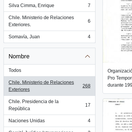
Silva Cimma, Enrique
7
, 7 resultados
Chile. Ministerio de Relaciones
6
, 6 resultados
Exteriores.
Somavía, Juan
4
, 4 resultados
Nombre
Todos
Organizació
Pro Tempor
Chile. Ministerio de Relaciones
durante 19
268
, 268 resultados
Exteriores
Chile. Presidencia de la
17
, 17 resultados
República
Naciones Unidas
4
, 4 resultados