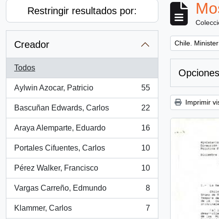
Mos
Restringir resultados por:
Colecc
Remove filter:
Creador
Chile. Ministe
Todos
Opciones
Aylwin Azocar, Patricio
55
, 55 resultados
Imprimir vi
Bascuñan Edwards, Carlos
22
, 22 resultados
Araya Alemparte, Eduardo
16
, 16 resultados
Portales Cifuentes, Carlos
10
, 10 resultados
Pérez Walker, Francisco
10
, 10 resultados
Vargas Carreño, Edmundo
8
, 8 resultados
Klammer, Carlos
7
, 7 resultados