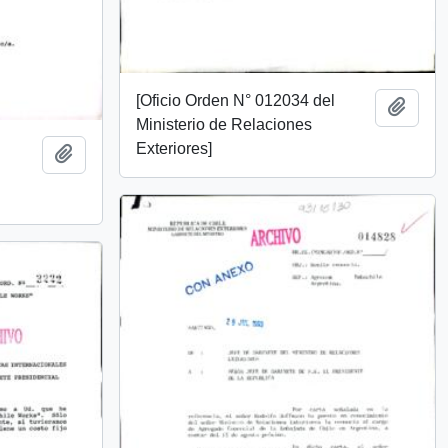
[Oficio Orden N° 012034 del
Añadi
Ministerio de Relaciones
l
Exteriores]
Añadir al portapapeles