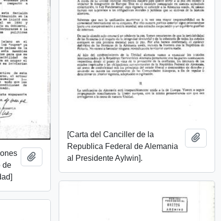
[Carta del Canciller de la
Añadi
Republica Federal de Alemania
iones
Añadir al portapapeles
al Presidente Aylwin].
o de
dad]