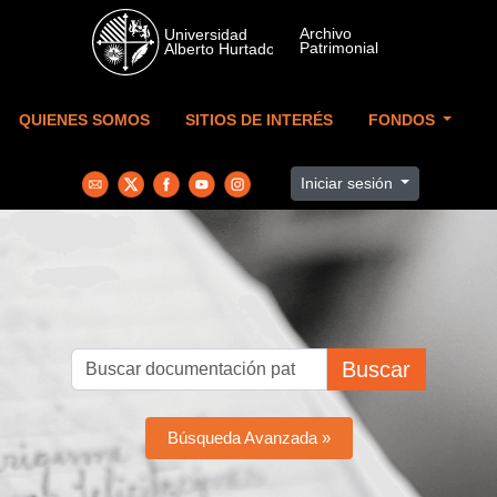
Skip to main content
QUIENES SOMOS
SITIOS DE INTERÉS
FONDOS
Iniciar sesión
Buscar
Búsqueda Avanzada »