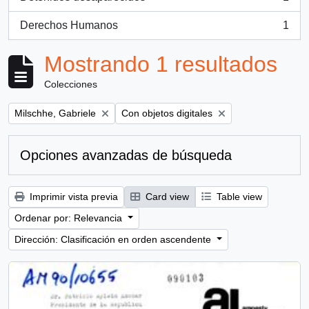
, 1 resultados
Derechos Humanos
1
, 1 resultados
Mostrando 1 resultados
Colecciones
Remove filter:
Remove filter:
Milschhe, Gabriele
Con objetos digitales
Opciones avanzadas de búsqueda
Imprimir vista previa
Card view
Table view
Ordenar por: Relevancia
Dirección: Clasificación en orden ascendente