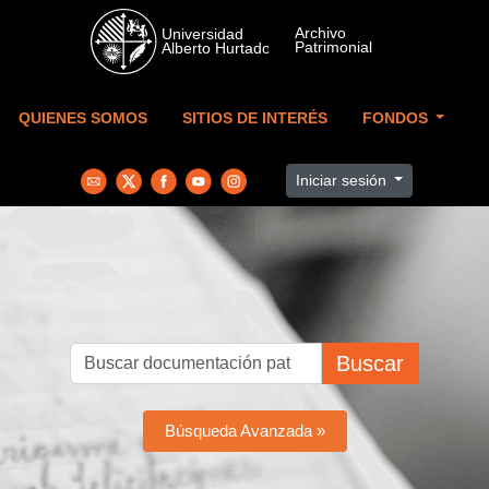
Skip to main content
QUIENES SOMOS
SITIOS DE INTERÉS
FONDOS
Iniciar sesión
Buscar
Búsqueda Avanzada »