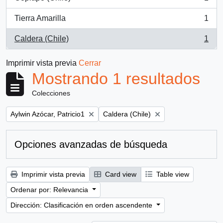
, 1 resultados
Tierra Amarilla
1
, 1 resultados
Caldera (Chile)
1
, 1 resultados
Imprimir vista previa
Cerrar
Mostrando 1 resultados
Colecciones
Remove filter:
Remove filter:
Aylwin Azócar, Patricio1
Caldera (Chile)
Opciones avanzadas de búsqueda
Imprimir vista previa
Card view
Table view
Ordenar por: Relevancia
Dirección: Clasificación en orden ascendente