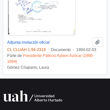
Añadi
Adjunta invitación oficial
CL CLUAH 1-94-2319
·
Documento
·
1994-02-03
Parte de
Presidente Patricio Aylwin Azócar (1990-
1994)
Gómez Chaparro, Laura