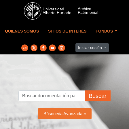
Skip to main content
QUIENES SOMOS
SITIOS DE INTERÉS
FONDOS
Iniciar sesión
Buscar
Búsqueda Avanzada »