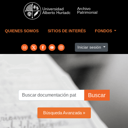
Skip to main content
QUIENES SOMOS
SITIOS DE INTERÉS
FONDOS
Iniciar sesión
Buscar
Búsqueda Avanzada »