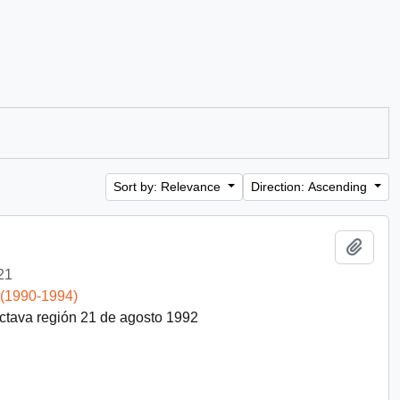
Sort by: Relevance
Direction: Ascending
Add t
21
 (1990-1994)
octava región 21 de agosto 1992