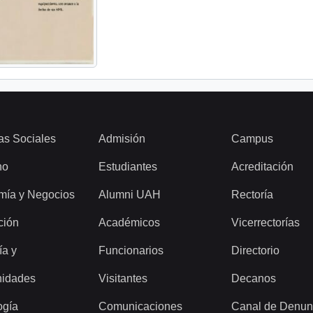
as Sociales
Admisión
Campus
ho
Estudiantes
Acreditación
mía y Negocios
Alumni UAH
Rectoría
ción
Académicos
Vicerrectorías
ía y
Funcionarios
Directorio
idades
Visitantes
Decanos
ogía
Comunicaciones
Canal de Denun