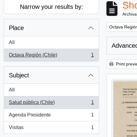
Sho
Narrow your results by:
Archiva
Remove filter:
Place
Octava Región
All
Advanced
Octava Región (Chile)
1
, 1 results
Print previ
Subject
All
Salud pública (Chile)
1
, 1 results
Agenda Presidente
1
, 1 results
Visitas
1
, 1 results