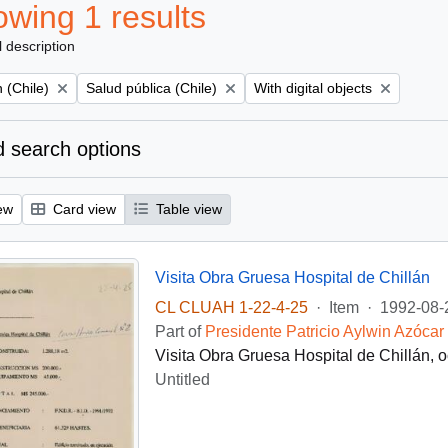
wing 1 results
l description
Remove filter:
Remove filter:
 (Chile)
Salud pública (Chile)
With digital objects
 search options
ew
Card view
Table view
Visita Obra Gruesa Hospital de Chillán
CL CLUAH 1-22-4-25
·
Item
·
1992-08-
Part of
Presidente Patricio Aylwin Azócar
Visita Obra Gruesa Hospital de Chillán, 
Untitled