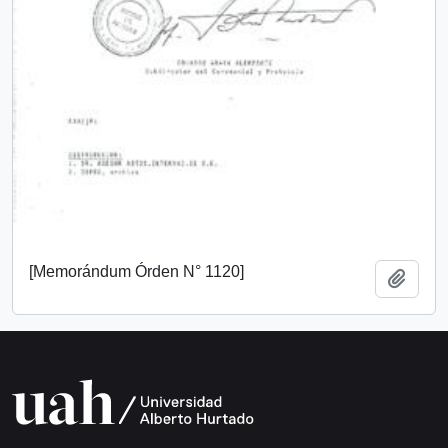
[Memorándum Órden N° 1120]
Add t