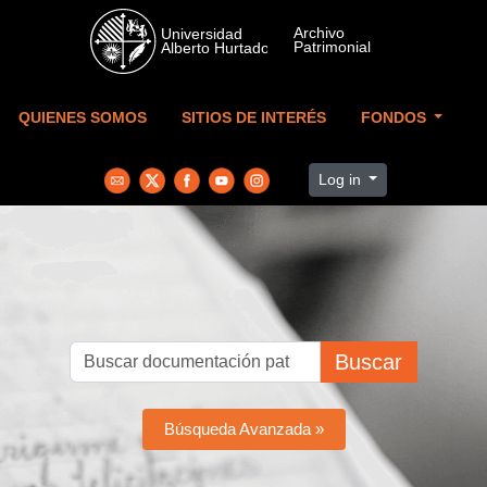
Skip to main content
QUIENES SOMOS
SITIOS DE INTERÉS
FONDOS
Log in
Buscar
Búsqueda Avanzada »