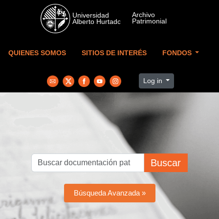
Skip to main content
QUIENES SOMOS
SITIOS DE INTERÉS
FONDOS
Log in
Buscar
Búsqueda Avanzada »