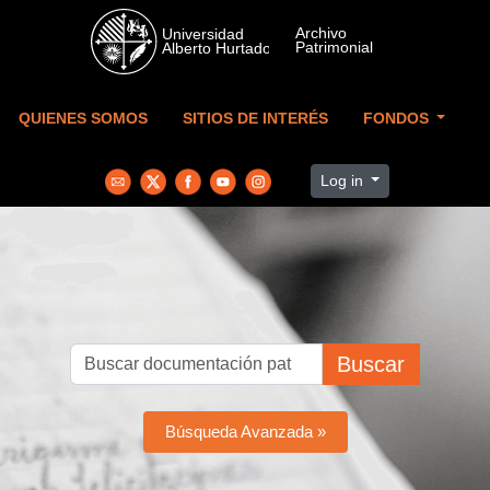
Skip to main content
QUIENES SOMOS
SITIOS DE INTERÉS
FONDOS
Log in
Buscar
Búsqueda Avanzada »