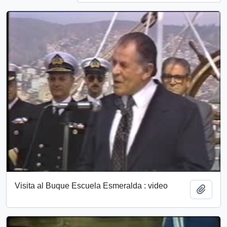
Visita al Buque Escuela Esmeralda : video
Add t