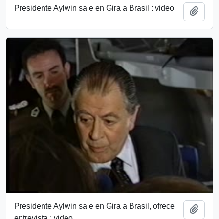
Presidente Aylwin sale en Gira a Brasil : video
Add t
Presidente Aylwin sale en Gira a Brasil, ofrece
Add t
entrevista : video