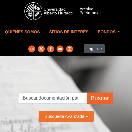
Skip to main content
QUIENES SOMOS
SITIOS DE INTERÉS
FONDOS
Log in
Buscar
Búsqueda Avanzada »