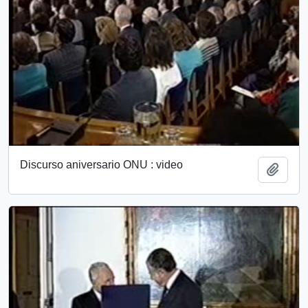
Discurso aniversario ONU : video
Add t