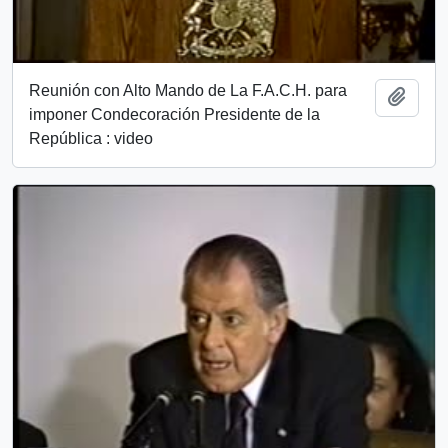
Reunión con Alto Mando de La F.A.C.H. para
Add t
imponer Condecoración Presidente de la
República : video