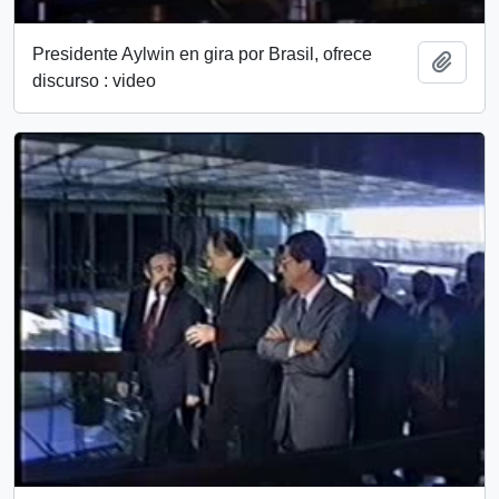
Presidente Aylwin en gira por Brasil, ofrece
Add t
discurso : video