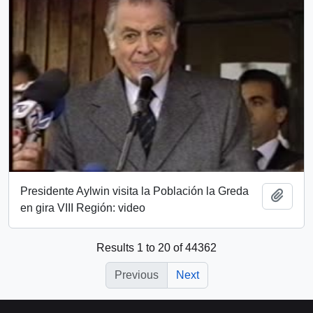
Presidente Aylwin visita la Población la Greda
Add t
en gira VIII Región: video
Results 1 to 20 of 44362
Previous
Next