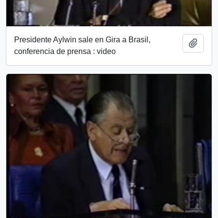
Presidente Aylwin sale en Gira a Brasil,
Add t
conferencia de prensa : video