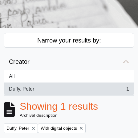
Narrow your results by:
Creator
All
Duffy, Peter
1
, 1 results
Showing 1 results
Archival description
Remove filter:
Remove filter:
Duffy, Peter
With digital objects