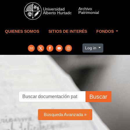
Skip to main content
QUIENES SOMOS
SITIOS DE INTERÉS
FONDOS
Log in
Buscar
Búsqueda Avanzada »