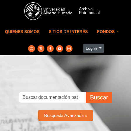
Skip to main content
QUIENES SOMOS
SITIOS DE INTERÉS
FONDOS
Log in
Buscar
Búsqueda Avanzada »