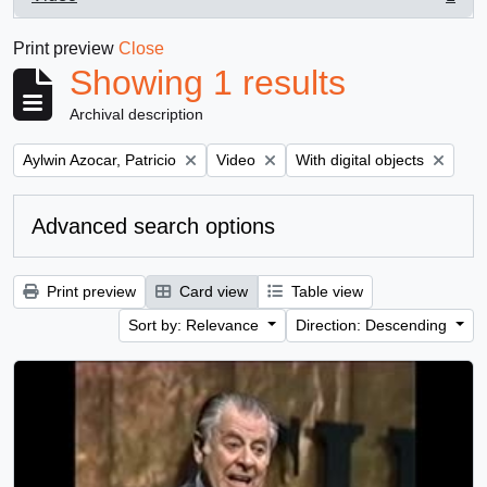
, 1 results
Print preview
Close
Showing 1 results
Archival description
Remove filter:
Remove filter:
Remove filter:
Aylwin Azocar, Patricio
Video
With digital objects
Advanced search options
Print preview
Card view
Table view
Sort by: Relevance
Direction: Descending