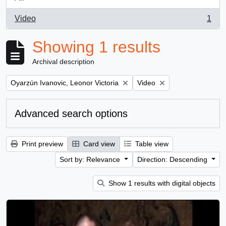
Video
1
, 1 results
Showing 1 results
Archival description
Remove filter:
Remove filter:
Oyarzún Ivanovic, Leonor Victoria
Video
Advanced search options
Print preview
Card view
Table view
Sort by: Relevance
Direction: Descending
Show 1 results with digital objects