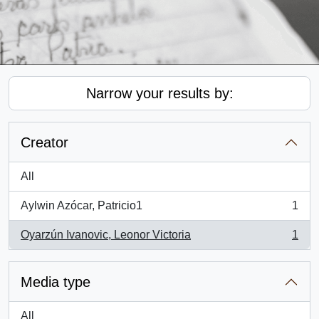
Narrow your results by:
Creator
All
Aylwin Azócar, Patricio1
1
, 1 results
Oyarzún Ivanovic, Leonor Victoria
1
, 1 results
Media type
All