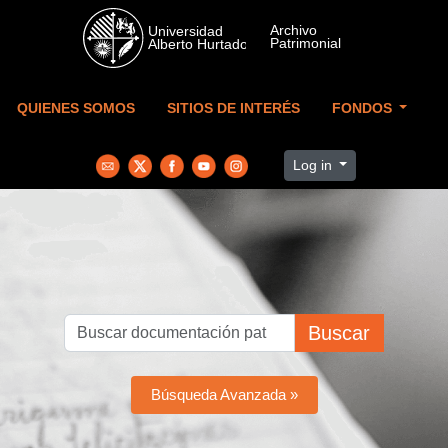
Skip to main content
QUIENES SOMOS
SITIOS DE INTERÉS
FONDOS
Log in
Buscar
Búsqueda Avanzada »