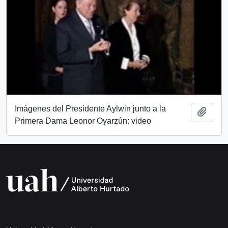
Imágenes del Presidente Aylwin junto a la
Add t
Primera Dama Leonor Oyarzún: video