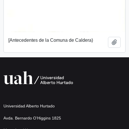
[Antecedentes de la Comuna de Caldera)
Add t
Universidad Alberto Hurtado
Avda. Bernardo O’Higgins 1825