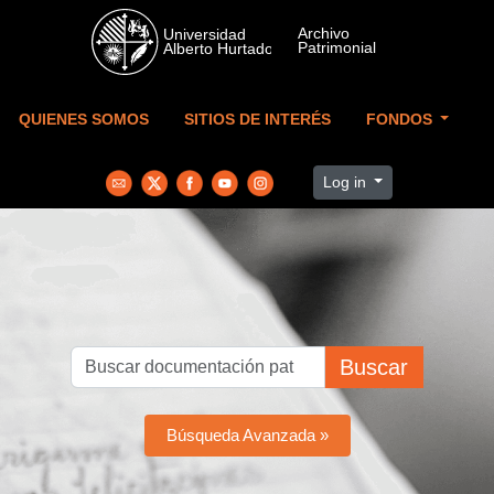
Skip to main content
QUIENES SOMOS
SITIOS DE INTERÉS
FONDOS
Log in
Buscar
Búsqueda Avanzada »