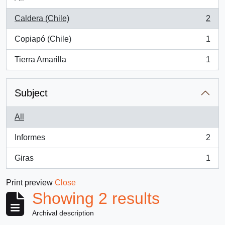
Caldera (Chile)
2
, 2 results
Copiapó (Chile)
1
, 1 results
Tierra Amarilla
1
, 1 results
Subject
All
Informes
2
, 2 results
Giras
1
, 1 results
Print preview
Close
Showing 2 results
Archival description