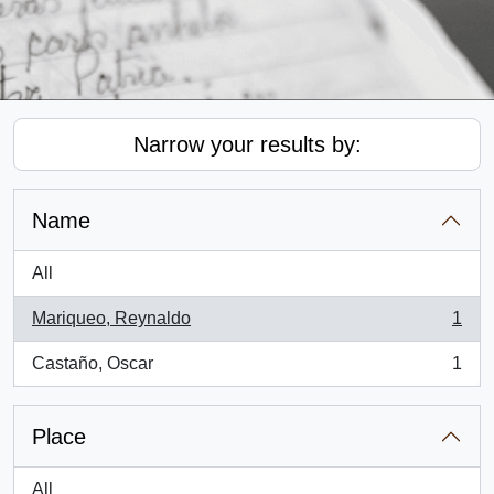
Narrow your results by:
Name
All
Mariqueo, Reynaldo
1
, 1 results
Castaño, Oscar
1
, 1 results
Place
All