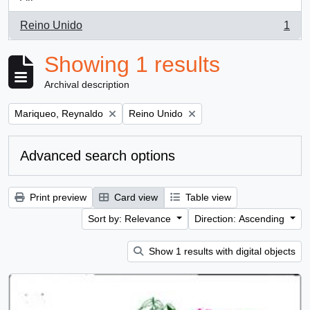
Reino Unido
1
, 1 results
Showing 1 results
Archival description
Remove filter:
Remove filter:
Mariqueo, Reynaldo
Reino Unido
Advanced search options
Print preview
Card view
Table view
Sort by: Relevance
Direction: Ascending
Show 1 results with digital objects