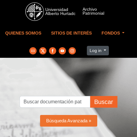
Skip to main content
QUIENES SOMOS
SITIOS DE INTERÉS
FONDOS
Log in
Buscar
Búsqueda Avanzada »