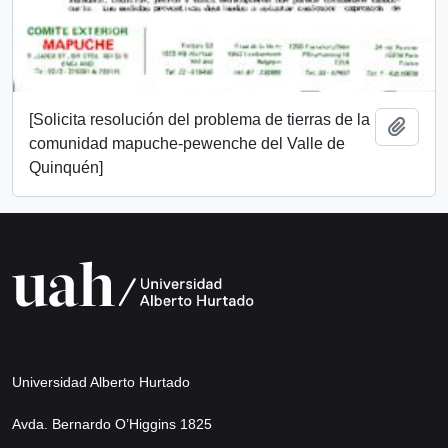
[Solicita resolución del problema de tierras de la
Add t
comunidad mapuche-pewenche del Valle de
Quinquén]
Universidad Alberto Hurtado
Avda. Bernardo O’Higgins 1825