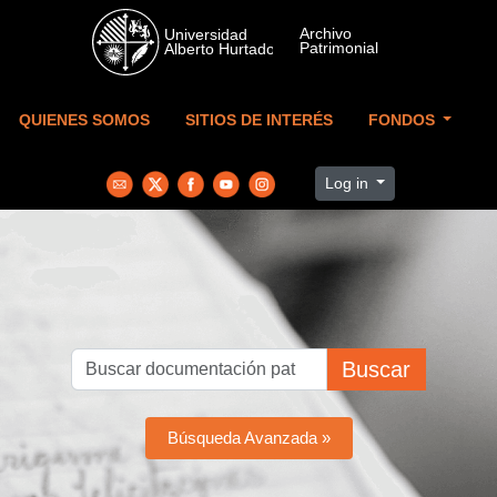
Skip to main content
QUIENES SOMOS
SITIOS DE INTERÉS
FONDOS
Log in
Buscar
Búsqueda Avanzada »