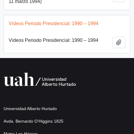
11 marzo 1994)
Videos Periodo Presidencial: 1990 – 1994
Videos Periodo Presidencial: 1990 – 1994
Add t
Universidad Alberto Hurtado
Avda. Bernardo O’Higgins 1825
Metro Los Héroes