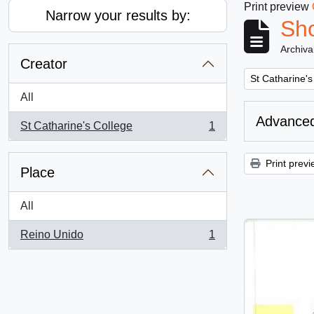
Print preview
Narrow your results by:
Sho
Archiva
Creator
Remove filter:
St Catharine's
All
Advanced
St Catharine's College
1
, 1 results
Print previ
Place
All
Reino Unido
1
, 1 results