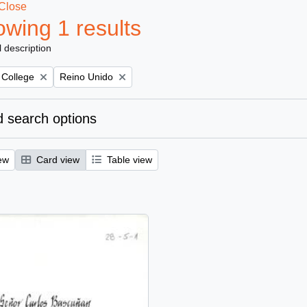
Close
wing 1 results
l description
Remove filter:
 College
Reino Unido
 search options
ew
Card view
Table view