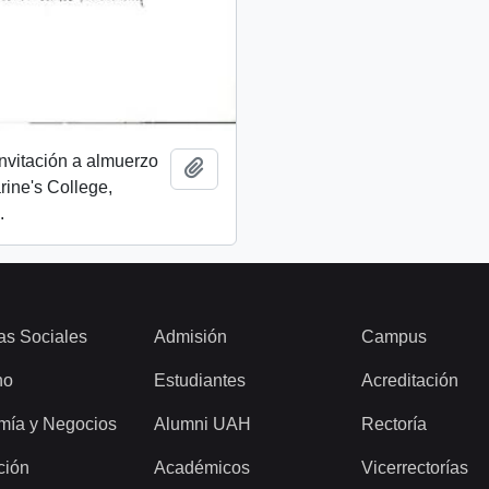
invitación a almuerzo
Add to clipboard
rine's College,
.
as Sociales
Admisión
Campus
ho
Estudiantes
Acreditación
mía y Negocios
Alumni UAH
Rectoría
ción
Académicos
Vicerrectorías