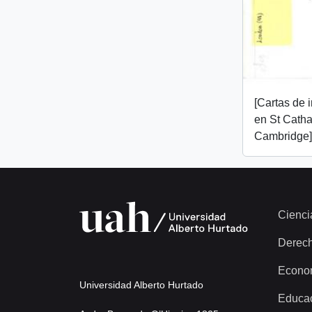
[Cartas de 
en St Catha
Cambridge]
Cienci
Derec
Econo
Universidad Alberto Hurtado
Educa