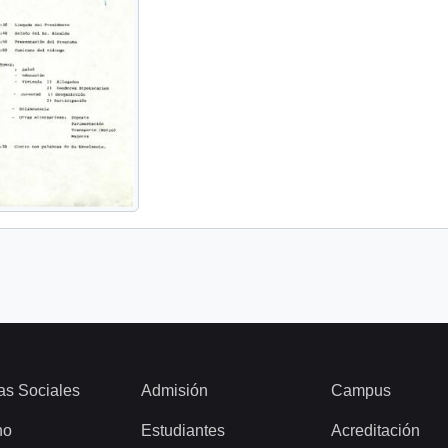
as Sociales
Admisión
Campus
ho
Estudiantes
Acreditación