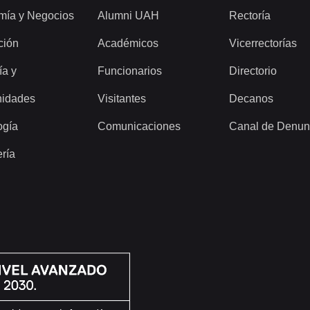
mía y Negocios
Alumni UAH
Rectoría
ción
Académicos
Vicerrectorías
ía y
Funcionarios
Directorio
idades
Visitantes
Decanos
ogía
Comunicaciones
Canal de Denun
ería