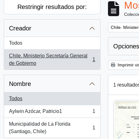
Mos
Restringir resultados por:
Colecc
Remove filter:
Creador
Chile. Ministe
Todos
Opciones
Chile. Ministerio Secretaría General
1
, 1 resultados
de Gobierno
Imprimir vi
Nombre
1 resultado
Todos
Aylwin Azócar, Patricio1
1
, 1 resultados
Municipalidad de La Florida
1
, 1 resultados
(Santiago, Chile)