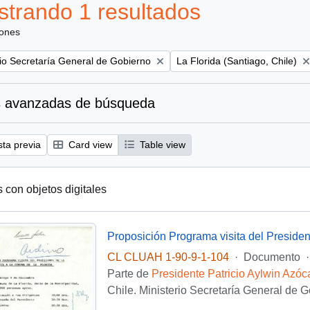
trando 1 resultados
iones
Remove filter:
rio Secretaría General de Gobierno
La Florida (Santiago, Chile)
 avanzadas de búsqueda
sta previa
Card view
Table view
s con objetos digitales
Proposición Programa visita del Presiden
CL CLUAH 1-90-9-1-104
·
Documento
·
Parte de
Presidente Patricio Aylwin Azóc
Chile. Ministerio Secretaría General de 