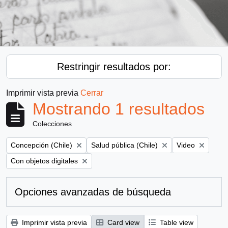
Restringir resultados por:
Imprimir vista previa
Cerrar
Mostrando 1 resultados
Colecciones
Remove filter:
Remove filter:
Remove filter:
Concepción (Chile)
Salud pública (Chile)
Video
Remove filter:
Con objetos digitales
Opciones avanzadas de búsqueda
Imprimir vista previa
Card view
Table view