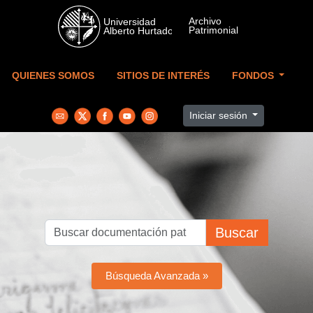
Skip to main content
QUIENES SOMOS
SITIOS DE INTERÉS
FONDOS
Iniciar sesión
Buscar
Búsqueda Avanzada »