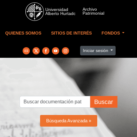
Skip to main content
QUIENES SOMOS
SITIOS DE INTERÉS
FONDOS
Iniciar sesión
Buscar
Búsqueda Avanzada »