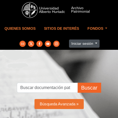
Skip to main content
QUIENES SOMOS
SITIOS DE INTERÉS
FONDOS
Iniciar sesión
Buscar
Búsqueda Avanzada »