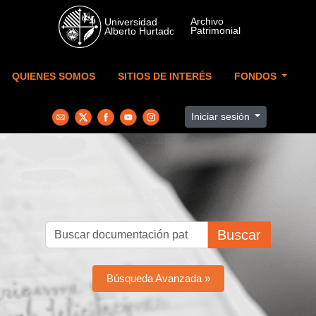
Skip to main content
QUIENES SOMOS
SITIOS DE INTERÉS
FONDOS
Iniciar sesión
Buscar
Búsqueda Avanzada »