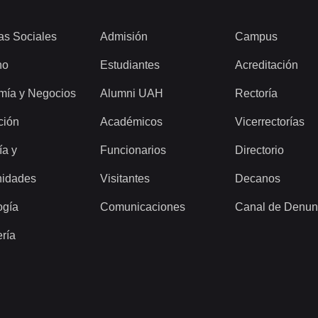
as Sociales
Admisión
Campus
ho
Estudiantes
Acreditación
mía y Negocios
Alumni UAH
Rectoría
ción
Académicos
Vicerrectorías
ía y
Funcionarios
Directorio
idades
Visitantes
Decanos
ogía
Comunicaciones
Canal de Denun
ería