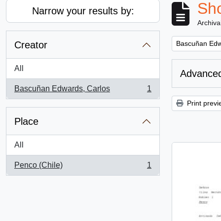
Sho
Narrow your results by:
Archiva
Remove filter:
Creator
Bascuñan Edw
All
Advanced
Bascuñan Edwards, Carlos
1
, 1 results
Print previ
Place
All
Penco (Chile)
1
, 1 results