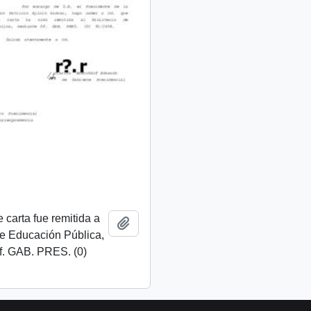
 carta fue remitida a
Add to clipboard
de Educación Pública,
f. GAB. PRES. (0)