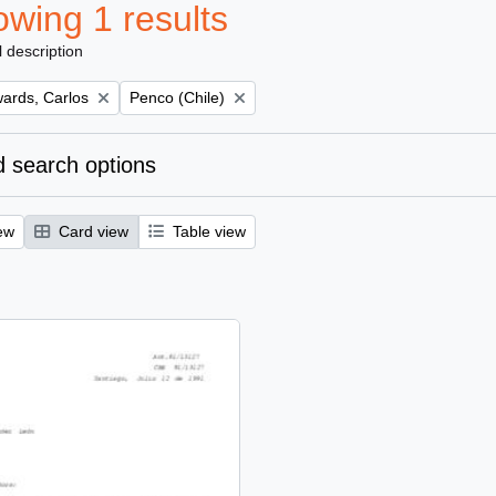
wing 1 results
l description
Remove filter:
ards, Carlos
Penco (Chile)
 search options
ew
Card view
Table view