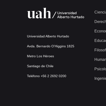
Cienci
Derec
Econo
Universidad Alberto Hurtado
Educa
Avda. Bernardo O’Higgins 1825
Filosof
Metro Los Héroes
Human
Santiago de Chile
Psicol
Teléfono +56 2 2692 0200
Ingeni