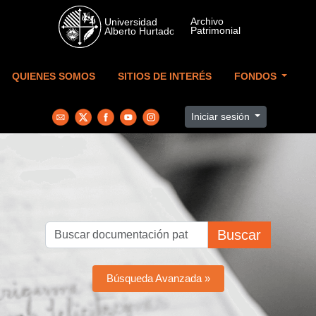
Skip to main content
QUIENES SOMOS
SITIOS DE INTERÉS
FONDOS
Iniciar sesión
Buscar
Búsqueda Avanzada »