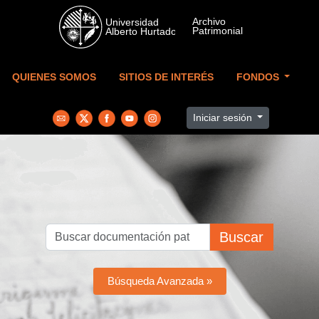
Skip to main content
QUIENES SOMOS
SITIOS DE INTERÉS
FONDOS
Iniciar sesión
Buscar
Búsqueda Avanzada »