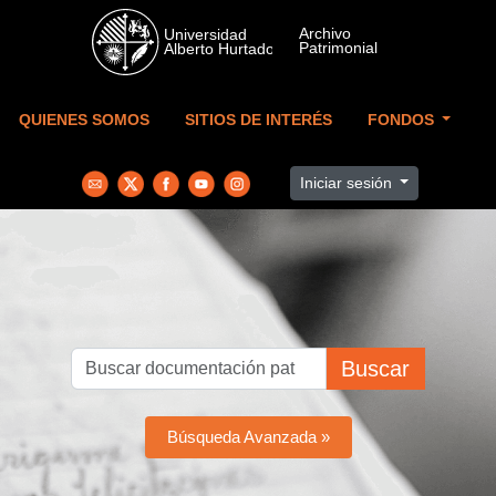
Skip to main content
QUIENES SOMOS
SITIOS DE INTERÉS
FONDOS
Iniciar sesión
Buscar
Búsqueda Avanzada »