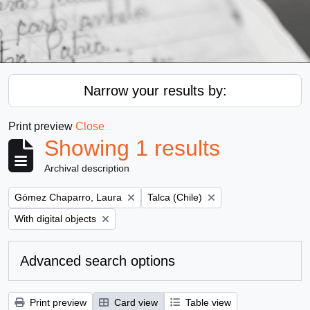
Narrow your results by:
Print preview
Close
Showing 1 results
Archival description
Remove filter:
Remove filter:
Gómez Chaparro, Laura
Talca (Chile)
Remove filter:
With digital objects
Advanced search options
Print preview
Card view
Table view