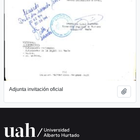
Adjunta invitación oficial
Add t