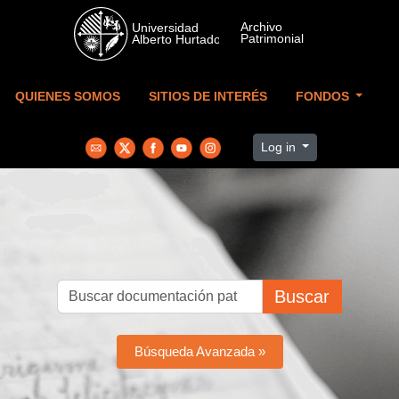
Skip to main content
QUIENES SOMOS
SITIOS DE INTERÉS
FONDOS
Log in
Buscar
Búsqueda Avanzada »