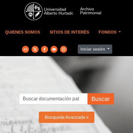
Skip to main content
QUIENES SOMOS
SITIOS DE INTERÉS
FONDOS
Iniciar sesión
Buscar
Búsqueda Avanzada »