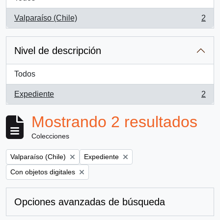
Valparaíso (Chile)
2
, 2 resultados
Nivel de descripción
Todos
Expediente
2
, 2 resultados
Mostrando 2 resultados
Colecciones
Remove filter:
Remove filter:
Valparaíso (Chile)
Expediente
Remove filter:
Con objetos digitales
Opciones avanzadas de búsqueda