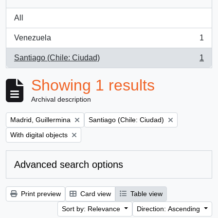
All
Venezuela
1
, 1 results
Santiago (Chile: Ciudad)
1
, 1 results
Showing 1 results
Archival description
Remove filter:
Remove filter:
Madrid, Guillermina
Santiago (Chile: Ciudad)
Remove filter:
With digital objects
Advanced search options
Print preview
Card view
Table view
Sort by: Relevance
Direction: Ascending