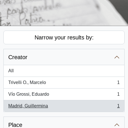
Narrow your results by:
Creator
All
Trivelli O., Marcelo
1
, 1 results
Vío Grossi, Eduardo
1
, 1 results
Madrid, Guillermina
1
, 1 results
Place