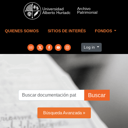
Skip to main content
QUIENES SOMOS
SITIOS DE INTERÉS
FONDOS
Log in
Buscar
Búsqueda Avanzada »