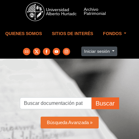
Skip to main content
QUIENES SOMOS
SITIOS DE INTERÉS
FONDOS
Iniciar sesión
Buscar
Búsqueda Avanzada »