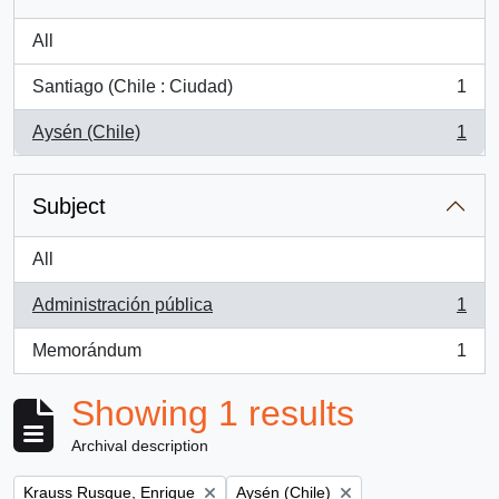
All
Santiago (Chile : Ciudad)
1
, 1 results
Aysén (Chile)
1
, 1 results
Subject
All
Administración pública
1
, 1 results
Memorándum
1
, 1 results
Showing 1 results
Archival description
Remove filter:
Remove filter:
Krauss Rusque, Enrique
Aysén (Chile)