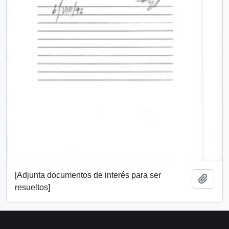
[Adjunta documentos de interés para ser
Add t
resueltos]