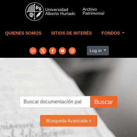
Skip to main content
QUIENES SOMOS
SITIOS DE INTERÉS
FONDOS
Log in
Buscar
Búsqueda Avanzada »